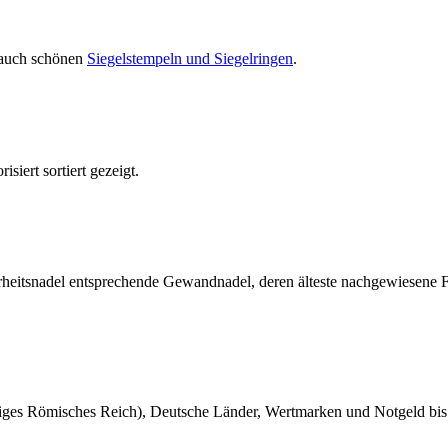
d auch schönen
Siegelstempeln und Siegelringen
.
isiert sortiert gezeigt.
herheitsnadel entsprechende Gewandnadel, deren älteste nachgewiesene 
iges Römisches Reich), Deutsche Länder, Wertmarken und Notgeld bi